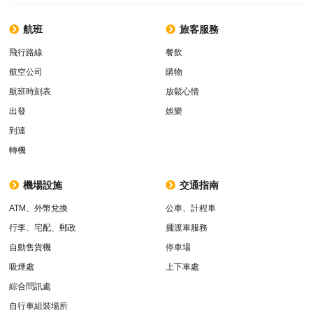
航班
旅客服務
飛行路線
餐飲
航空公司
購物
航班時刻表
放鬆心情
出發
娛樂
到達
轉機
機場設施
交通指南
ATM、外幣兌換
公車、計程車
行李、宅配、郵政
擺渡車服務
自動售貨機
停車場
吸煙處
上下車處
綜合問訊處
自行車組裝場所