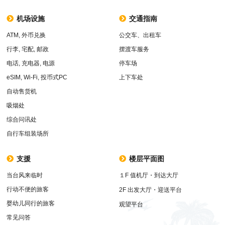
机场设施
交通指南
ATM, 外币兑换
公交车、出租车
行李, 宅配, 邮政
摆渡车服务
电话, 充电器, 电源
停车场
eSIM, Wi-Fi, 投币式PC
上下车处
自动售货机
吸烟处
综合问讯处
自行车组装场所
支援
楼层平面图
当台风来临时
１F 值机厅・到达大厅
行动不便的旅客
2F 出发大厅・迎送平台
婴幼儿同行的旅客
观望平台
常见问答