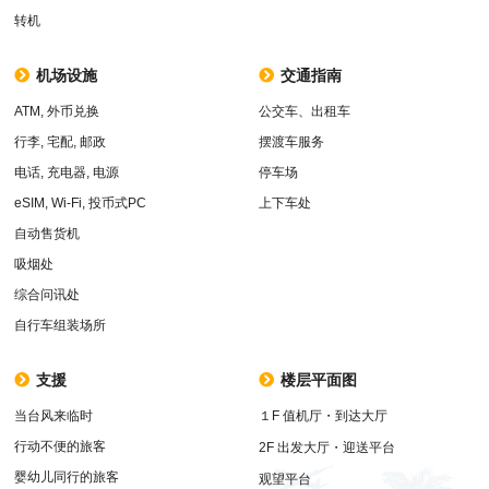
转机
机场设施
交通指南
ATM, 外币兑换
公交车、出租车
行李, 宅配, 邮政
摆渡车服务
电话, 充电器, 电源
停车场
eSIM, Wi-Fi, 投币式PC
上下车处
自动售货机
吸烟处
综合问讯处
自行车组装场所
支援
楼层平面图
当台风来临时
１F 值机厅・到达大厅
行动不便的旅客
2F 出发大厅・迎送平台
婴幼儿同行的旅客
观望平台