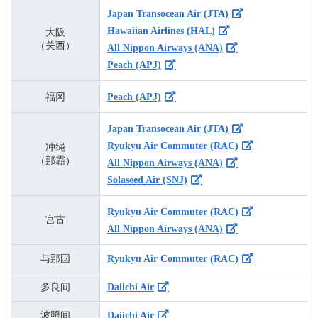
Japan Transocean Air (JTA)
Hawaiian Airlines (HAL)
大阪
（关西）
All Nippon Airways (ANA)
Peach (APJ)
福冈
Peach (APJ)
Japan Transocean Air (JTA)
Ryukyu Air Commuter (RAC)
冲绳
（那霸）
All Nippon Airways (ANA)
Solaseed Air (SNJ)
Ryukyu Air Commuter (RAC)
宫古
All Nippon Airways (ANA)
与那国
Ryukyu Air Commuter (RAC)
多良间
Daiichi Air
波照间
Daiichi Air